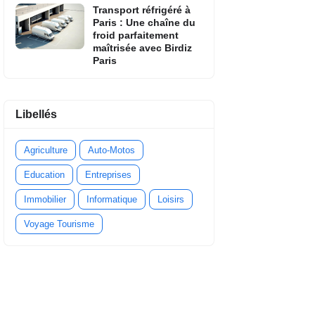
Transport réfrigéré à
Paris : Une chaîne du
froid parfaitement
maîtrisée avec Birdiz
Paris
Libellés
Agriculture
Auto-Motos
Education
Entreprises
Immobilier
Informatique
Loisirs
Voyage Tourisme